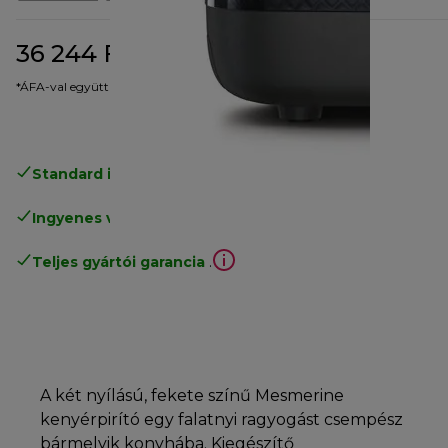
36 244 Ft
eredeti ár 52 371 Ft
52 371 Ft
(-31%)
*ÁFA-val együtt
Standard ingyenes kiszállítás
17500 Ft
Ingyenes visszaküldés
.
Teljes gyártói garancia
.
A két nyílású, fekete színű Mesmerine
kenyérpirító egy falatnyi ragyogást csempész
bármelyik konyhába. Kiegészítő