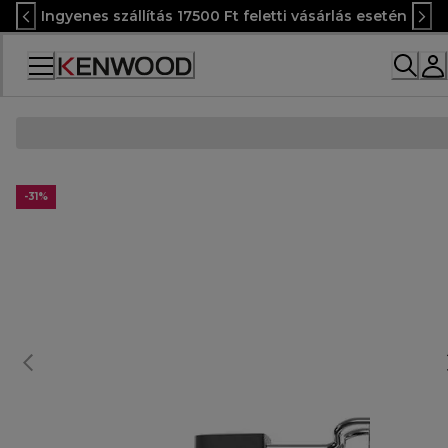
Skip
Ingyenes szállítás 17500 Ft feletti vásárlás esetén
to
Content
Accessibility
Statement
-31%