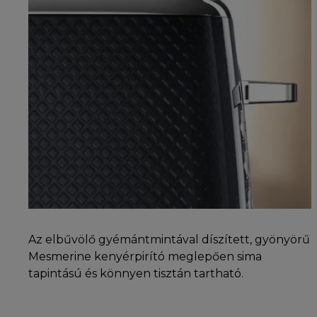
Az elbűvölő gyémántmintával díszített, gyönyörű
Mesmerine kenyérpirító meglepően sima
tapintású és könnyen tisztán tartható.