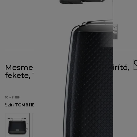
Mesmerin 2 nyílásos kenyérpirító,
fekete, TCM811BK
TCM811BK
Szín
:
TCM811BK