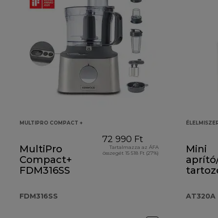
MULTIPRO COMPACT +
ÉLELMISZE
72 990 Ft
MultiPro
Mini
Tartalmazza az ÁFA
összegét 15 518 Ft (27%)
Compact+
aprító
FDM316SS
tartoz
AT32
FDM316SS
AT320A