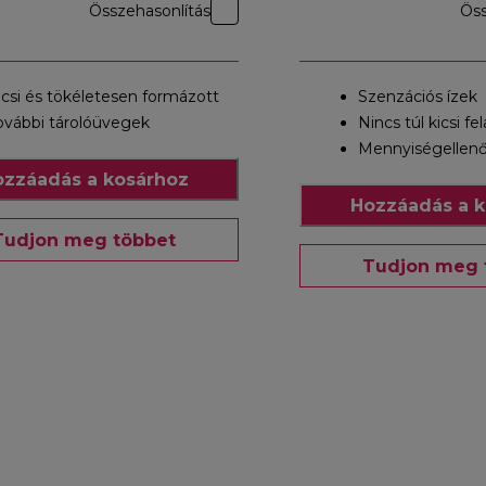
Összehasonlítás
Öss
icsi és tökéletesen formázott
Szenzációs ízek
ovábbi tárolóüvegek
Nincs túl kicsi fe
Mennyiségellenő
zzáadás a kosárhoz
Hozzáadás a k
Tudjon meg többet
Tudjon meg 