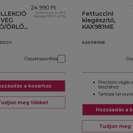
24 990 Ft
LLEKCIÓ
Fettuccini
Tartalmazza az ÁFA
összegét 5313 Ft (27%)
ÜVEG
kiegészítő,
TÓ/ŐRLŐ
KAX981ME
.000GY
000GY
KAX981ME
Összehasonlítás
Öss
Precíziós vágás 
zzáadás a kosárhoz
tésztához
Tartósra tervezv
Tudjon meg többet
Hozzáadás a k
Tudjon meg 