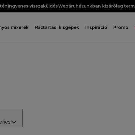
etén
Ingyenes visszaküldés
Webáruházunkban kizárólag termé
nyos mixerek
Háztartási kisgépek
Inspiráció
Promo
eries