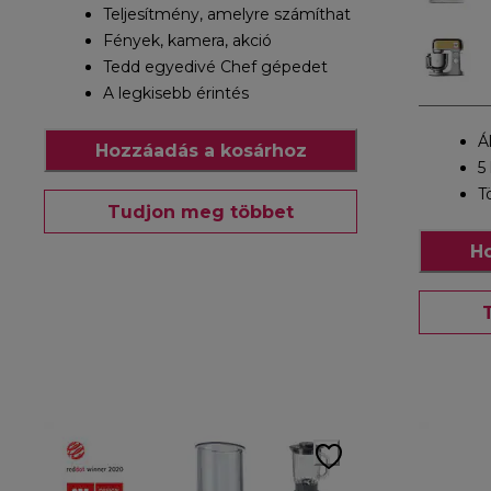
Teljesítmény, amelyre számíthat
Fények, kamera, akció
Tedd egyedivé Chef gépedet
A legkisebb érintés
Á
Hozzáadás a kosárhoz
5 
T
Tudjon meg többet
Ho