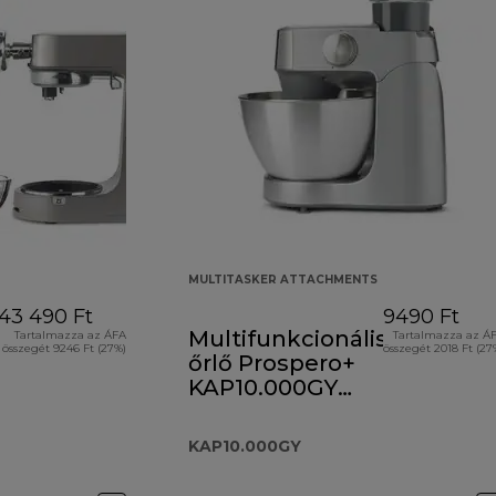
MULTITASKER ATTACHMENTS
43 490 Ft
9490 Ft
Multifunkcionális
Tartalmazza az ÁFA
Tartalmazza az Á
összegét 9246 Ft (27%)
összegét 2018 Ft (27
őrlő Prospero+
KAP10.000GY
tartozék
KAP10.000GY