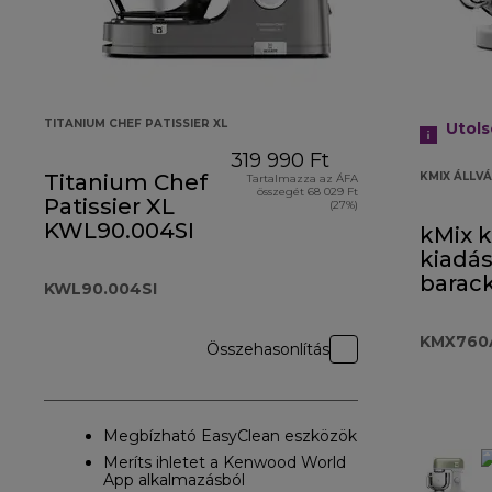
TITANIUM CHEF PATISSIER XL
Utol
319 990 Ft
Titanium Chef
KMIX ÁLLV
Tartalmazza az ÁFA
összegét 68 029 Ft
Patissier XL
(27%)
KWL90.004SI
kMix 
kiadá
barac
KWL90.004SI
KMX7
KMX760
Összehasonlítás
Megbízható EasyClean eszközök
Meríts ihletet a Kenwood World
App alkalmazásból