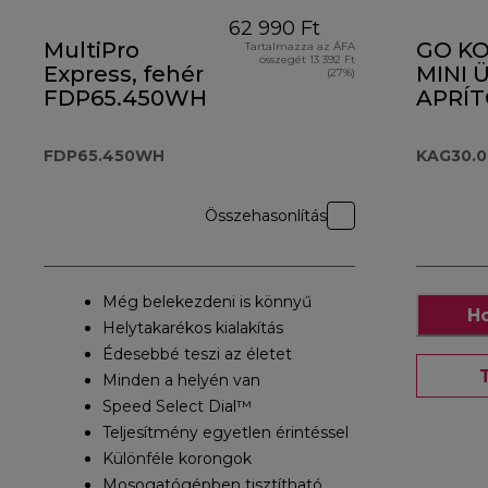
62 990 Ft
MultiPro
GO KO
Tartalmazza az ÁFA
összegét 13 392 Ft
Express, fehér
MINI 
(27%)
FDP65.450WH
APRÍ
KAG30
FDP65.450WH
KAG30.
Összehasonlítás
Még belekezdeni is könnyű
Ho
Helytakarékos kialakítás
Édesebbé teszi az életet
Minden a helyén van
Speed Select Dial™
Teljesítmény egyetlen érintéssel
Különféle korongok
Mosogatógépben tisztítható