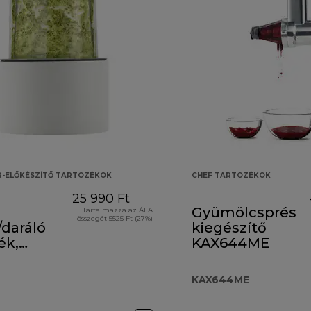
R-ELŐKÉSZÍTŐ TARTOZÉKOK
CHEF TARTOZÉKOK
25 990 Ft
Gyümölcsprés
Tartalmazza az ÁFA
összegét 5525 Ft (27%)
/daráló
kiegészítő
ék,
KAX644ME
0A
KAX644ME