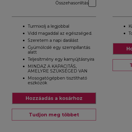
Összehasonlítás
Turmixolj a legjobbal
K
Vidd magaddal az egészséged.
T
Szeretem a napi darálást
Gyümölcslé egy szempillantás
Ho
alatt
Teljesítmény egy karnyújtásnyira
MINDAZ A KAPACITÁS,
AMELYRE SZÜKSÉGED VAN
Mosogatógépben tisztítható
eszközök
Hozzáadás a kosárhoz
Tudjon meg többet