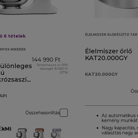
ÉLELMISZER-ELŐKÉSZÍTŐ TA
só 6
tételek
ÁNYOS MIXEREK
Élelmiszer őrlő
KAT20.000GY
144 990 Ft
különleges
Tartalmazza az ÁFA
összegét 30 825 Ft
sú
(27%)
KAT20.000GY
krózsaszín
60API
Öss
API
Összehasonlítás
Az automatikus s
kemény munkát
Nagy kapacitás,
választás nagy 