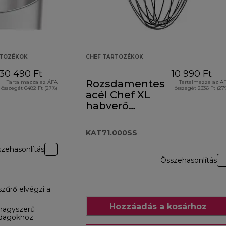
RTOZÉKOK
CHEF TARTOZÉKOK
30 490 Ft
10 990 Ft
Rozsdamentes
Tartalmazza az ÁFA
Tartalmazza az Á
összegét 6482 Ft (27%)
összegét 2336 Ft (27
acél Chef XL
habverő
KAT71.000SS
KAT71.000SS
zehasonlítás
Összehasonlítás
zűrő elvégzi a
Hozzáadás a kosárhoz
 nagyszerű
adagokhoz