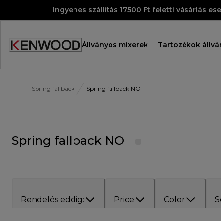
Skip
Ingyenes szállítás 17500 Ft feletti vásárlás es
to
Content
Állványos mixerek
Tartozékok állvá
Accessibility
Statement
Spring fallback
Spring fallback NO
Spring fallback NO
Rendelés eddig:
Price
Color
S