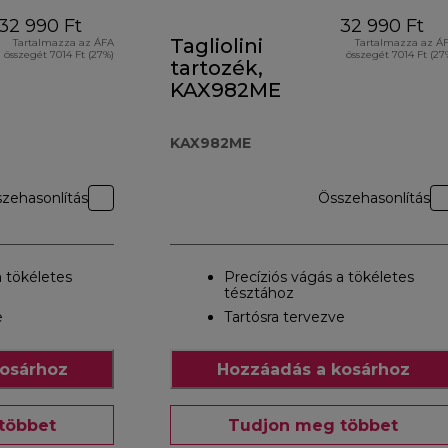
32 990 Ft
32 990 Ft
Tagliolini
Tartalmazza az ÁFA
Tartalmazza az Á
összegét 7014 Ft (27%)
összegét 7014 Ft (27
tartozék,
KAX982ME
KAX982ME
zehasonlítás
Összehasonlítás
a tökéletes
Precíziós vágás a tökéletes
tésztához
e
Tartósra tervezve
osárhoz
Hozzáadás a kosárhoz
többet
Tudjon meg többet