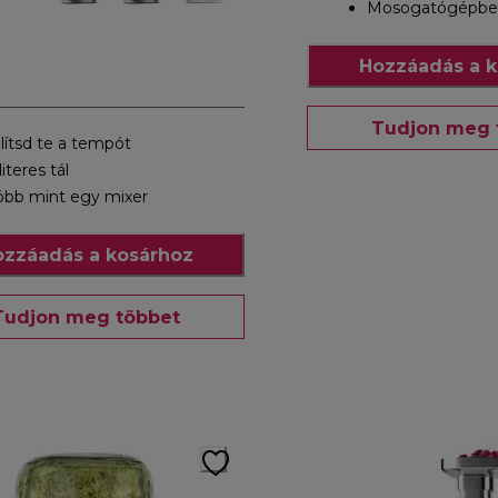
Mosogatógépben 
Hozzáadás a k
Tudjon meg 
llítsd te a tempót
literes tál
öbb mint egy mixer
zzáadás a kosárhoz
Tudjon meg többet