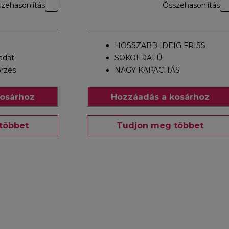
zehasonlítás
Összehasonlítás
HOSSZABB IDEIG FRISS
ladat
SOKOLDALÚ
rzés
NAGY KAPACITÁS
osárhoz
Hozzáadás a kosárhoz
többet
Tudjon meg többet