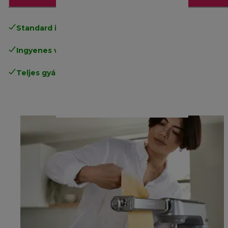
Standard ingyenes kiszállítás
17500 Ft
Ingyenes visszaküldés
.
Teljes gyártói garancia
.