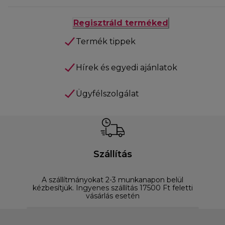
Regisztráld terméked
Termék tippek
Hírek és egyedi ajánlatok
Ügyfélszolgálat
Szállítás
A szállítmányokat 2-3 munkanapon belül
D
kézbesítjük. Ingyenes szállítás 17500 Ft feletti
vásárlás esetén