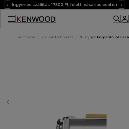
Skip
Ingyenes szállítás 17500 Ft feletti vásárlás esetén
to
Content
Accessibility
Statement
Tartozékok
kmix Attachments
XL nyújtó kiegészítő KAX99