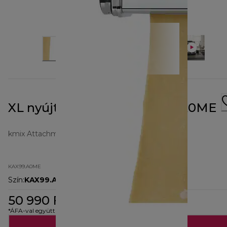
XL nyújtó kiegészítő KAX99.A0ME
kmix Attachments
KAX99.A0ME
Szín
:
KAX99.A0ME
50 990 Ft
*ÁFA-val együtt
Hozzáadás a kosárhoz