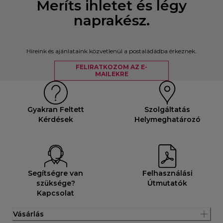
Meríts ihletet és légy
naprakész.
Híreink és ajánlataink közvetlenül a postaládádba érkeznek.
FELIRATKOZOM AZ E-
MAILEKRE
Gyakran Feltett
Szolgáltatás
Kérdések
Helymeghatározó
Segítségre van
Felhasználási
szüksége?
Útmutatók
Kapcsolat
Vásárlás