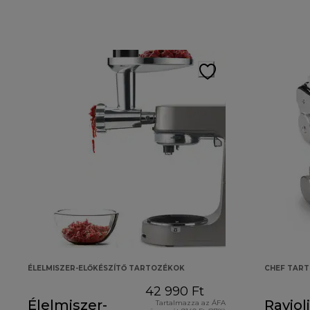
ÉLELMISZER-ELŐKÉSZÍTŐ TARTOZÉKOK
CHEF TAR
42 990 Ft
Élelmiszer-
Raviol
Tartalmazza az ÁFA