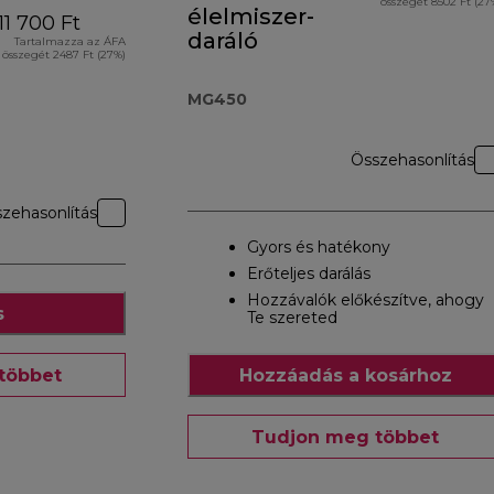
összegét 8502 Ft (27
élelmiszer-
11 700 Ft
daráló
Tartalmazza az ÁFA
összegét 2487 Ft (27%)
MG450
Összehasonlítás
zehasonlítás
Gyors és hatékony
Erőteljes darálás
Hozzávalók előkészítve, ahogy
s
Te szereted
többet
Hozzáadás a kosárhoz
Tudjon meg többet