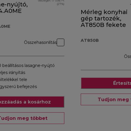
összegét 17 006 Ft
e-nyújtó,
(27%)
4.A0ME
Mérleg konyhai
gép tartozék,
AT850B fekete
A0ME
AT850B
Összehasonlítás
Öss
0 beállításos lasagne-nyújtó
eljes irányítás
öltelékkel tele
Értesít
gyszerű befejezés
Tudjon meg 
zzáadás a kosárhoz
Tudjon meg többet