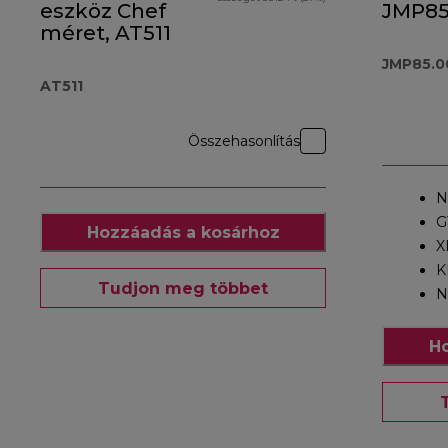
eszköz Chef
JMP85
méret, AT511
JMP85.0
AT511
Összehasonlítás
N
G
Hozzáadás a kosárhoz
X
K
Tudjon meg többet
N
Ho