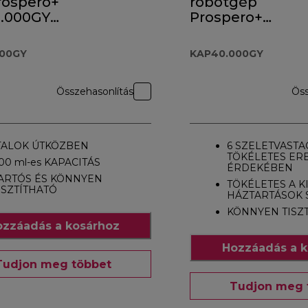
rospero+
robotgép
.000GY
Prospero+
ék
KAP40.000GY
tartozék
000GY
KAP40.000GY
Összehasonlítás
Öss
TALOK ÚTKÖZBEN
6 SZELETVASTA
TÖKÉLETES E
00 ml-es KAPACITÁS
ÉRDEKÉBEN
ARTÓS ÉS KÖNNYEN
TÖKÉLETES A K
ISZTÍTHATÓ
HÁZTARTÁSOK
KÖNNYEN TISZ
zzáadás a kosárhoz
Hozzáadás a k
Tudjon meg többet
Tudjon meg 