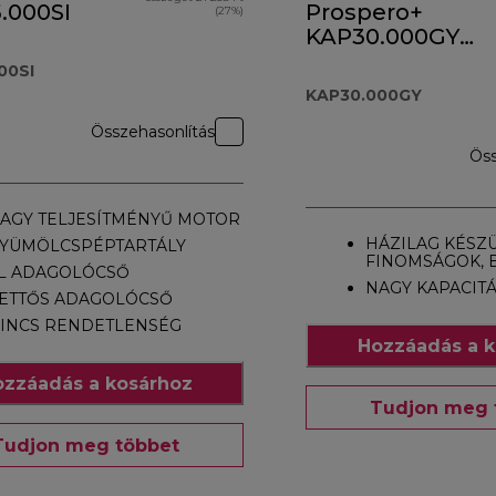
.000SI
Prospero+
(27%)
KAP30.000GY
tartozék
00SI
KAP30.000GY
Összehasonlítás
Öss
AGY TELJESÍTMÉNYŰ MOTOR
HÁZILAG KÉSZ
YÜMÖLCSPÉPTARTÁLY
FINOMSÁGOK, 
L ADAGOLÓCSŐ
NAGY KAPACIT
ETTŐS ADAGOLÓCSŐ
INCS RENDETLENSÉG
Hozzáadás a k
zzáadás a kosárhoz
Tudjon meg 
Tudjon meg többet