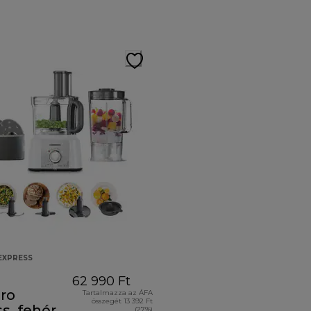
EXPRESS
62 990 Ft
ro
Tartalmazza az ÁFA
összegét 13 392 Ft
s, fehér
(27%)