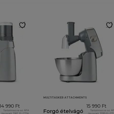
MULTITASKER ATTACHMENTS
14 990 Ft
15 990 Ft
Forgó ételvágó
Tartalmazza az ÁFA
Tartalmazza az Á
összegét 3187 Ft (27%)
összegét 3399 Ft (27