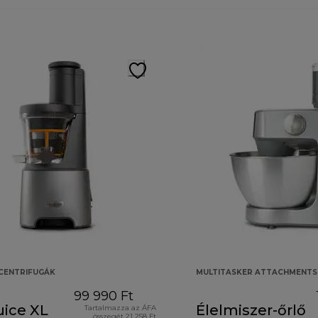
CENTRIFUGÁK
MULTITASKER ATTACHMENTS
99 990 Ft
uice XL
Élelmiszer-őrlő
Tartalmazza az ÁFA
összegét 21 258 Ft