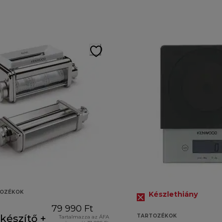
TOZÉKOK
Készlethiány
79 990 Ft
ikészítő +
TARTOZÉKOK
Tartalmazza az ÁFA