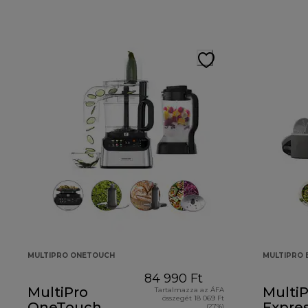
MULTIPRO ONETOUCH
MULTIPRO 
84 990 Ft
MultiPro
MultiP
Tartalmazza az ÁFA
összegét 18 069 Ft
OneTouch
Expres
(27%)