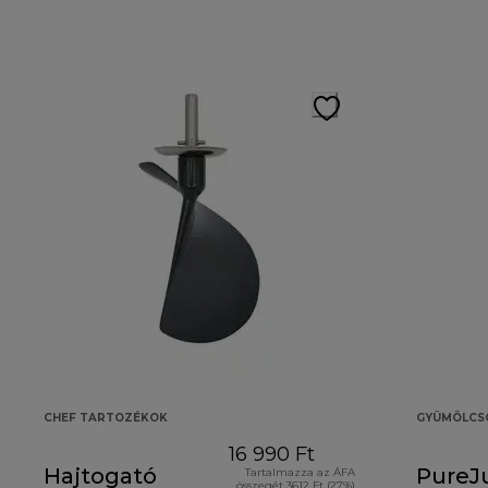
CHEF TARTOZÉKOK
GYÜMÖLCS
16 990 Ft
Hajtogató
PureJ
Tartalmazza az ÁFA
összegét 3612 Ft (27%)