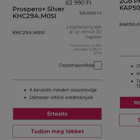
2Go P
62 990 Ft
KAP50
Prospero+ Silver
88 889 Ft
tartoz
KHC29A.M0SI
KAP50.
Legalacsonyabb
ár az elmúlt 30
KHC29A.M0SI
napban
Tartalmazza az ÁFA
összegét 13 392 Ft
(27%)
Összehasonlítás
I
4
T
T
A keverék minden összetevője
Ízletesen eltérő eredmények
Ho
Értesíts
Tudjon meg többet