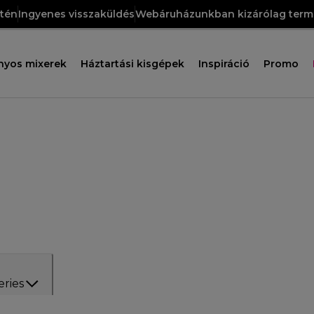
etén
Ingyenes visszaküldés
Webáruházunkban kizárólag termé
nyos mixerek
Háztartási kisgépek
Inspiráció
Promo
eries