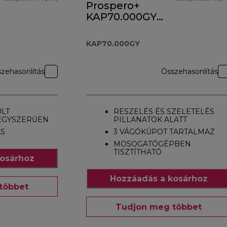
Prospero+
KAP70.000GY
tartozék
KAP70.000GY
zehasonlítás
Összehasonlítás
ÜLT
RESZELÉS ÉS SZELETELÉS
EGYSZERŰEN
PILLANATOK ALATT
ÁS
3 VÁGÓKÚPOT TARTALMAZ
MOSOGATÓGÉPBEN
TISZTÍTHATÓ
osárhoz
Hozzáadás a kosárhoz
többet
Tudjon meg többet