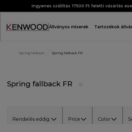
Skip
Ingyenes szállítás 17500 Ft feletti vásárlás es
to
Content
Állványos mixerek
Tartozékok állvá
Accessibility
Statement
Spring fallback
Spring fallback FR
Spring fallback FR
Rendelés eddig:
Price
Color
S