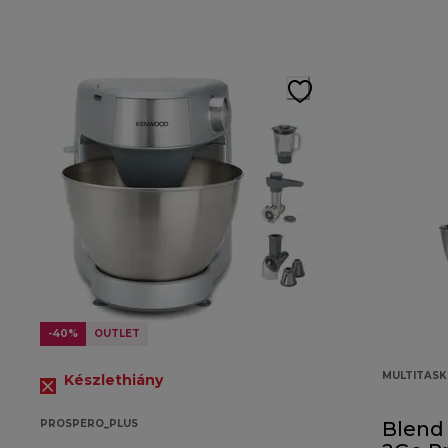
-40%
OUTLET
MULTITAS
Készlethiány
PROSPERO_PLUS
Blend 