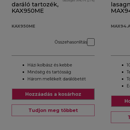
összegét 9140 Ft (27%)
daráló tartozék,
lasagn
KAX950ME
MAX9
KAX950ME
MAX94.
Összehasonlítás
Házi kolbász és kebbe
1
Minőség és tartósság
T
Három mellékelt darálóbetét
T
E
Hozzáadás a kosárhoz
Ho
Tudjon meg többet