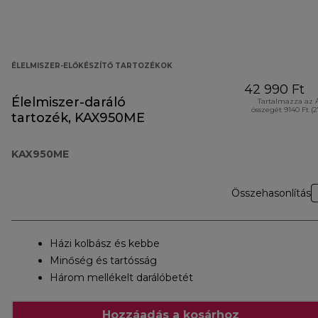
ÉLELMISZER-ELŐKÉSZÍTŐ TARTOZÉKOK
42 990 Ft
Élelmiszer-daráló
Tartalmazza az 
összegét 9140 Ft (
tartozék, KAX950ME
KAX950ME
Összehasonlítás
Házi kolbász és kebbe
Minőség és tartósság
Három mellékelt darálóbetét
Hozzáadás a kosárhoz