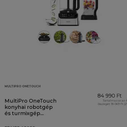
MULTIPRO ONETOUCH
84 990 Ft
MultiPro OneTouch
Tartalmazza az 
összegét 18 069 Ft (
konyhai robotgép
és turmixgép
FDM73.480SS