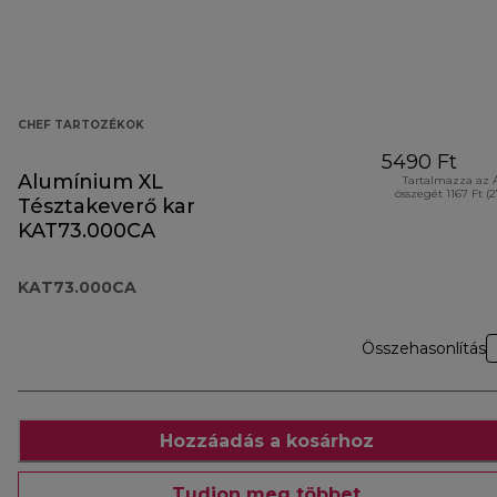
CHEF TARTOZÉKOK
5490 Ft
Alumínium XL
Tartalmazza az 
összegét 1167 Ft (
Tésztakeverő kar
KAT73.000CA
KAT73.000CA
Összehasonlítás
Hozzáadás a kosárhoz
Tudjon meg többet