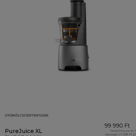
GYÜMÖLCSCENTRIFUGÁK
99 990 Ft
PureJuice XL
Tartalmazza az 
összegét 21 258 Ft (