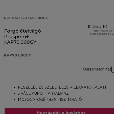
MULTITASKER ATTACHMENTS
15 990 Ft
Forgó ételvágó
Tartalmazza az 
összegét 3399 Ft (
Prospero+
KAP70.000GY
tartozék
KAP70.000GY
Összehasonlítás
RESZELÉS ÉS SZELETELÉS PILLANATOK ALATT
3 VÁGÓKÚPOT TARTALMAZ
MOSOGATÓGÉPBEN TISZTÍTHATÓ
Hozzáadás a kosárhoz