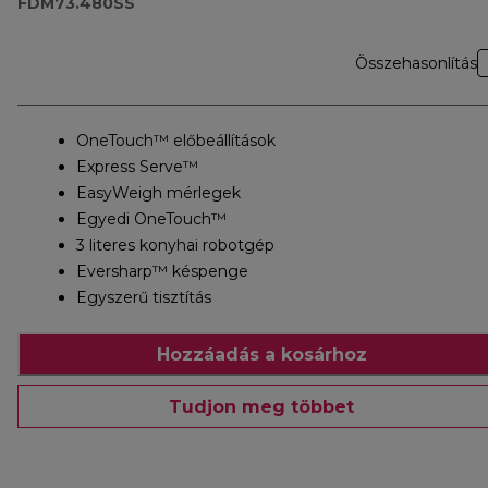
FDM73.480SS
Összehasonlítás
OneTouch™ előbeállítások
Express Serve™
EasyWeigh mérlegek
Egyedi OneTouch™
3 literes konyhai robotgép
Eversharp™ késpenge
Egyszerű tisztítás
Hozzáadás a kosárhoz
Tudjon meg többet