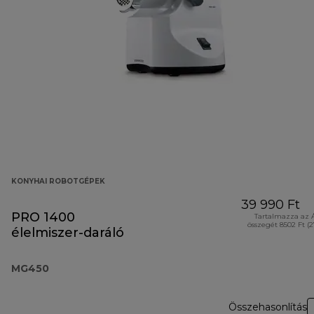
KONYHAI ROBOTGÉPEK
39 990 Ft
PRO 1400
Tartalmazza az 
összegét 8502 Ft (
élelmiszer-daráló
MG450
Összehasonlítás