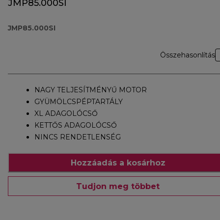
JMP85.000SI
JMP85.000SI
Összehasonlítás
NAGY TELJESÍTMÉNYŰ MOTOR
GYÜMÖLCSPÉPTARTÁLY
XL ADAGOLÓCSŐ
KETTŐS ADAGOLÓCSŐ
NINCS RENDETLENSÉG
Hozzáadás a kosárhoz
Tudjon meg többet