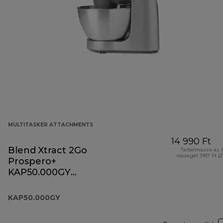
MULTITASKER ATTACHMENTS
14 990 Ft
Blend Xtract 2Go
Tartalmazza az 
összegét 3187 Ft (
Prospero+
KAP50.000GY
tartozék
KAP50.000GY