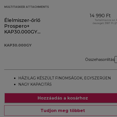
MULTITASKER ATTACHMENTS
14 990 Ft
Élelmiszer-őrlő
Tartalmazza az 
összegét 3187 Ft (
Prospero+
KAP30.000GY
tartozék
KAP30.000GY
Összehasonlítás
HÁZILAG KÉSZÜLT FINOMSÁGOK, EGYSZERŰEN
NAGY KAPACITÁS
Hozzáadás a kosárhoz
Tudjon meg többet