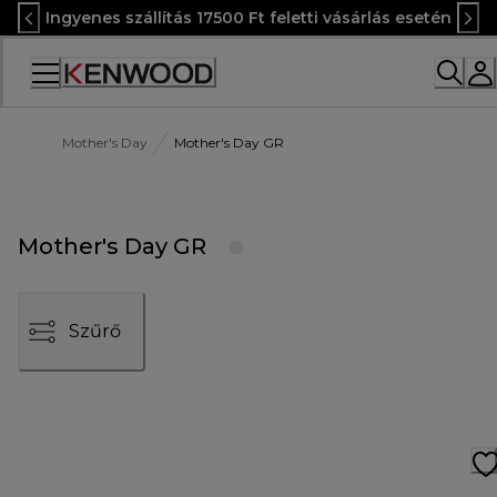
Skip
Ingyenes szállítás 17500 Ft feletti vásárlás esetén
to
Content
Accessibility
Statement
Mother's Day
Mother's Day GR
Mother's Day GR
Szűrő