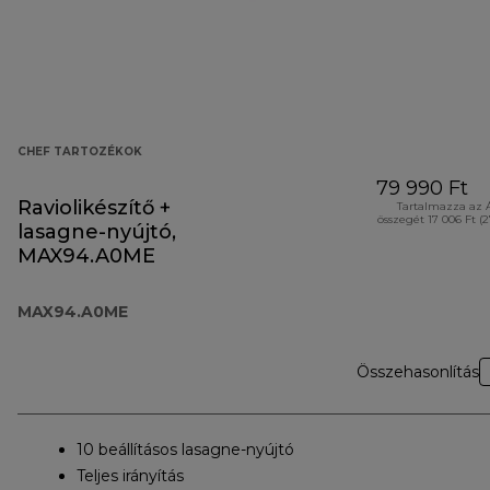
CHEF TARTOZÉKOK
79 990 Ft
Raviolikészítő +
Tartalmazza az 
összegét 17 006 Ft (
lasagne-nyújtó,
MAX94.A0ME
MAX94.A0ME
Összehasonlítás
10 beállításos lasagne-nyújtó
Teljes irányítás