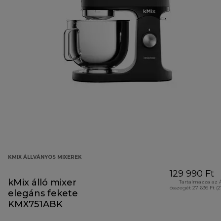
KMIX ÁLLVÁNYOS MIXEREK
129 990 Ft
kMix álló mixer
Tartalmazza az 
összegét 27 636 Ft (
elegáns fekete
KMX751ABK