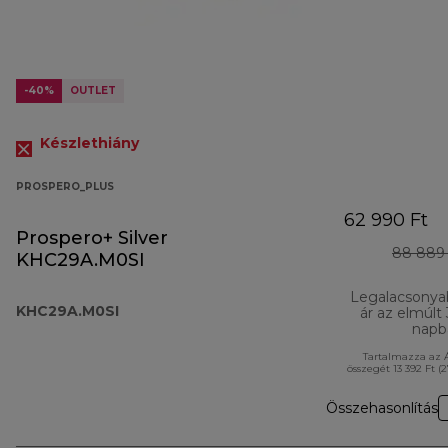
-40%
OUTLET
Készlethiány
PROSPERO_PLUS
62 990 Ft
Prospero+ Silver
88 889 
KHC29A.M0SI
Legalacsonya
KHC29A.M0SI
ár az elmúlt
napb
Tartalmazza az 
összegét 13 392 Ft (
Összehasonlítás