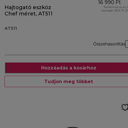
16 990 Ft
Hajtogató eszköz
Tartalmazza az 
összegét 3612 Ft (
Chef méret, AT511
AT511
Összehasonlítás
Hozzáadás a kosárhoz
Tudjon meg többet