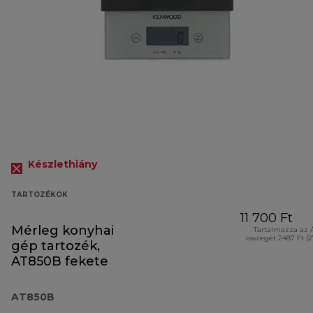
Készlethiány
TARTOZÉKOK
11 700 Ft
Mérleg konyhai
Tartalmazza az 
összegét 2487 Ft (
gép tartozék,
AT850B fekete
AT850B