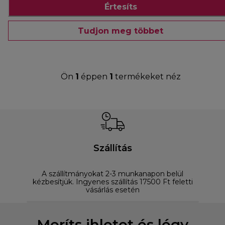
Értesíts
Tudjon meg többet
Ön
1
éppen
1
termékeket néz
Szállítás
A szállítmányokat 2-3 munkanapon belül
D
kézbesítjük. Ingyenes szállítás 17500 Ft feletti
vásárlás esetén
Meríts ihletet és légy