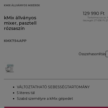
KMIX ÁLLVÁNYOS MIXEREK
129 990 Ft
kMix állványos
Tartalmazza az 
összegét 27 636 Ft (
mixer, pasztell
rózsaszín
KMX754APP
Összehasonlítás
VÁLTOZTATHATÓ SEBESSÉGTARTOMÁNY
5 literes tál
Szabd személyre a kMix gépedet