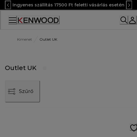
Skip
Ingyenes szállítás 17500 Ft feletti vásárlás esetén
to
Content
Accessibility
Statement
Kimenet
Outlet UK
Outlet UK
Szűrő