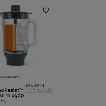
 ATTACHMENTS
39 990 Ft
oResist™
Tartalmazza az ÁFA
összegét 8502 Ft (27%)
turmixgép
ék,
59GL