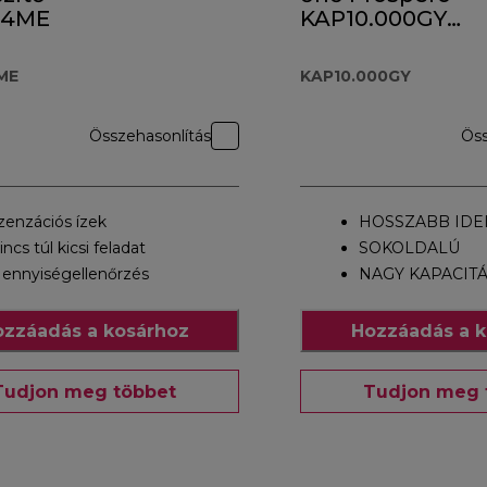
44ME
KAP10.000GY
tartozék
ME
KAP10.000GY
Összehasonlítás
Öss
zenzációs ízek
HOSSZABB IDEI
incs túl kicsi feladat
SOKOLDALÚ
ennyiségellenőrzés
NAGY KAPACIT
zzáadás a kosárhoz
Hozzáadás a k
Tudjon meg többet
Tudjon meg 