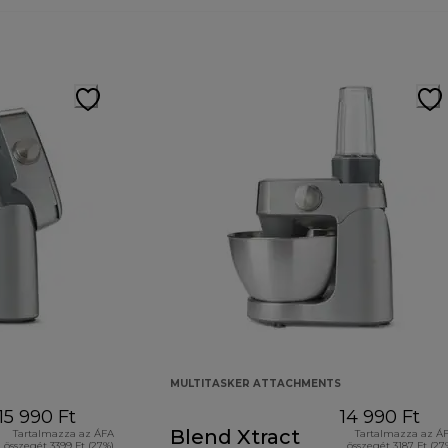
MULTITASKER ATTACHMENTS
15 990 Ft
14 990 Ft
Blend Xtract
Tartalmazza az ÁFA
Tartalmazza az Á
összegét 3399 Ft (27%)
összegét 3187 Ft (27