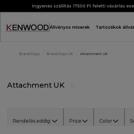
Skip
Ingyenes szállítás 17500 Ft feletti vásárlás es
to
Content
Állványos mixerek
Tartozékok állvá
Accessibility
Statement
Brand Days
Brand Days UK
Attachment UK
Attachment UK
Rendelés eddig:
Price
Color
S