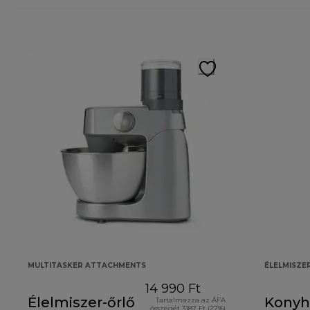
MULTITASKER ATTACHMENTS
ÉLELMISZE
14 990 Ft
Élelmiszer-őrlő
Konyh
Tartalmazza az ÁFA
összegét 3187 Ft (27%)