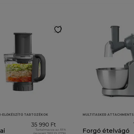
R-ELŐKÉSZÍTŐ TARTOZÉKOK
MULTITASKER ATTACHMENTS
35 990 Ft
ai
Forgó ételvágó
Tartalmazza az ÁFA
összegét 7651 Ft (27%)