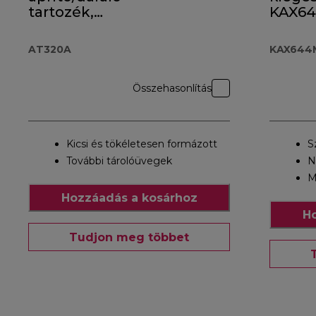
tartozék,
KAX6
AT320A
AT320A
KAX644
Összehasonlítás
Kicsi és tökéletesen formázott
S
További tárolóüvegek
N
M
Hozzáadás a kosárhoz
Ho
Tudjon meg többet