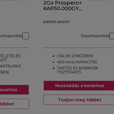
2Go Prospero+
KAP50.000GY
tartozék
KAP50.000GY
zehasonlítás
Összehasonlítás
ZELETELÉS
ITALOK ÚTKÖZBEN
ATT
400 ml-es KAPACITÁS
TARTALMAZ
TARTÓS ÉS KÖNNYEN
PBEN
TISZTÍTHATÓ
Hozzáadás a kosárhoz
osárhoz
Tudjon meg többet
többet