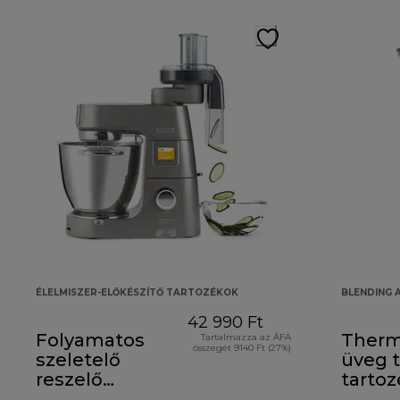
ÉLELMISZER-ELŐKÉSZÍTŐ TARTOZÉKOK
BLENDING
42 990 Ft
Folyamatos
Therm
Tartalmazza az ÁFA
összegét 9140 Ft (27%)
szeletelő
üveg 
reszelő
tartoz
tartozék, AT340
KAH3