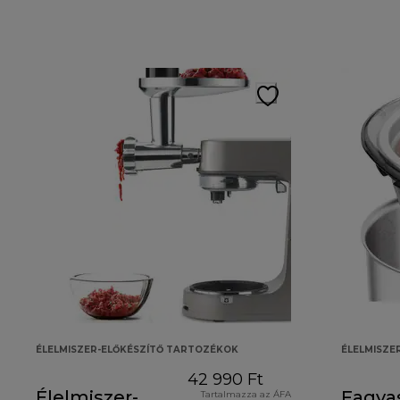
ÉLELMISZER-ELŐKÉSZÍTŐ TARTOZÉKOK
ÉLELMISZE
42 990 Ft
Élelmiszer-
Fagya
Tartalmazza az ÁFA