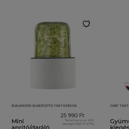
ÉLELMISZER-ELŐKÉSZÍTŐ TARTOZÉKOK
CHEF TAR
25 990 Ft
Mini
Gyümö
Tartalmazza az ÁFA
összegét 5525 Ft (27%)
aprító/daráló
kiegés