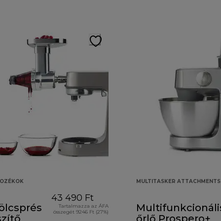
TOZÉKOK
MULTITASKER ATTACHMENTS
43 490 Ft
lcsprés
Multifunkcionáli
Tartalmazza az ÁFA
összegét 9246 Ft (27%)
zítő
őrlő Prospero+