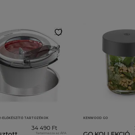
R-ELŐKÉSZÍTŐ TARTOZÉKOK
KENWOOD GO
34 490 Ft
sztott
GO KOLLEKCIÓ
Tartalmazza az ÁFA