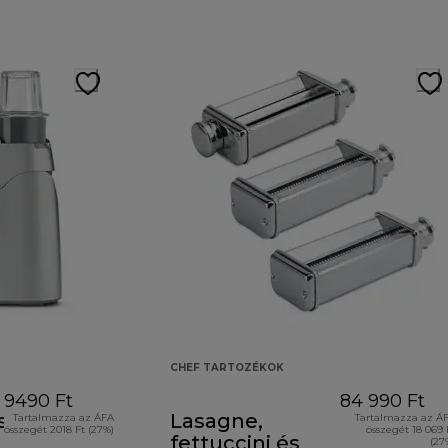
CHEF TARTOZÉKOK
9490 Ft
84 990 Ft
s
Lasagne,
Tartalmazza az ÁFA
Tartalmazza az Á
összegét 2018 Ft (27%)
összegét 18 069 
fettuccini és
(27