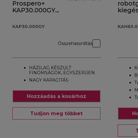
Prospero+
robot
KAP30.000GY
kiegés
tartozék
KAH65
KAP30.000GY
KAH65.
Összehasonlítás
HÁZILAG KÉSZÜLT
K
FINOMSÁGOK, EGYSZERŰEN
B
NAGY KAPACITÁS
T
M
Hozzáadás a kosárhoz
T
Tudjon meg többet
Ho