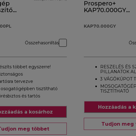
gép
Prospero+
zítő
KAP70.000GY
.000PL
tartozék
000PL
KAP70.000GY
Összehasonlítás
Öss
észíts többet egyszerre!
RESZELÉS ÉS S
PILLANATOK AL
iztonságos
3 VÁGÓKÚPOT 
artósra tervezve
MOSOGATÓGÉ
osogatógépben tisztítható
TISZTÍTHATÓ
örésbiztos és tartós
Hozzáadás a k
zzáadás a kosárhoz
Tudjon meg 
Tudjon meg többet