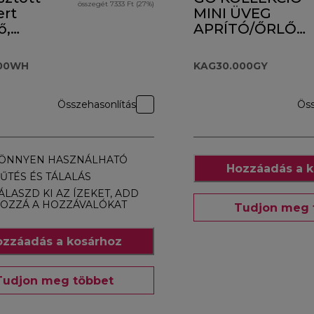
összegét 7333 Ft (27%)
ert
MINI ÜVEG
ő,
APRÍTÓ/ŐRLŐ
.000WH
KAG30.000GY
000WH
KAG30.000GY
Összehasonlítás
Öss
ÖNNYEN HASZNÁLHATÓ
Hozzáadás a k
ŰTÉS ÉS TÁLALÁS
ÁLASZD KI AZ ÍZEKET, ADD
OZZÁ A HOZZÁVALÓKAT
Tudjon meg 
zzáadás a kosárhoz
Tudjon meg többet