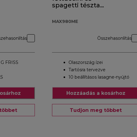
spagetti tészta
nyújtó
MAX980ME
zehasonlítás
Összehasonlítás
G FRISS
Olaszország ízei
Tartósra tervezve
ÁS
10 beállításos lasagne-nyújtó
osárhoz
Hozzáadás a kosárhoz
többet
Tudjon meg többet