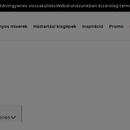
etén
Ingyenes visszaküldés
Webáruházunkban kizárólag termé
nyos mixerek
Háztartási kisgépek
Inspiráció
Promo
eries