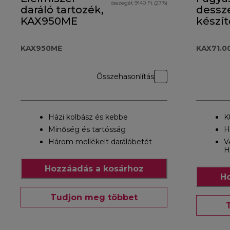
összegét 9140 Ft (27%)
daráló tartozék,
dessz
KAX950ME
készít
KAX71
KAX950ME
KAX71.
Összehasonlítás
Házi kolbász és kebbe
K
Minőség és tartósság
H
Három mellékelt darálóbetét
V
H
Hozzáadás a kosárhoz
Ho
Tudjon meg többet