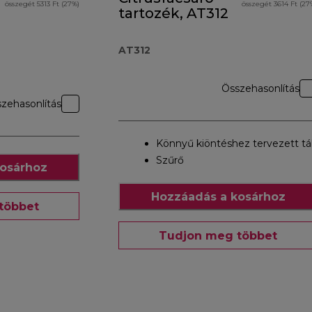
összegét 5313 Ft (27%)
összegét 3614 Ft (27
tartozék, AT312
AT312
Összehasonlítás
zehasonlítás
Könnyű kiöntéshez tervezett tá
Szűrő
osárhoz
Hozzáadás a kosárhoz
többet
Tudjon meg többet