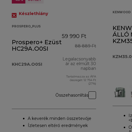
KENWOOD 
Készlethiány
PROSPERO_PLUS
KENW
ÁLLÓ 
59 990 Ft
KZM35
Prospero+ Ezüst
88 889 Ft
HC29A.O0SI
KZM35.
Legalacsonyabb
ár az elmúlt 30
KHC29A.O0SI
napban
Tartalmazza az ÁFA
összegét 12 754 Ft
(27%)
Összehasonlítás
I
A keverék minden összetevője
<
Ízletesen eltérő eredmények
O