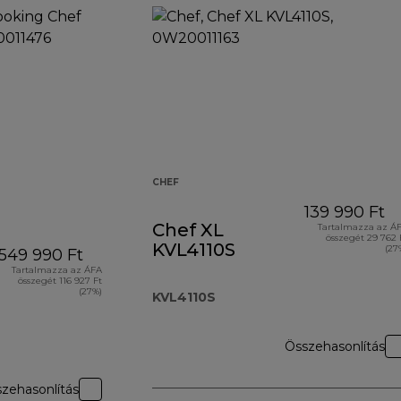
CHEF
139 990 Ft
Chef XL
Tartalmazza az Á
összegét 29 762 
KVL4110S
(27
549 990 Ft
Tartalmazza az ÁFA
összegét 116 927 Ft
(27%)
KVL4110S
Összehasonlítás
zehasonlítás