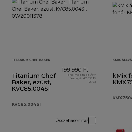
TITANIUM CHEF BAKER
KMIX ÁLLV
199 990 Ft
Titanium Chef
kMix f
Tartalmazza az ÁFA
összegét 42 518 Ft
Baker, ezüst,
KMX7
(27%)
KVC85.004SI
KMX750
KVC85.004SI
Összehasonlítás