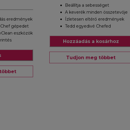
Beállítja a sebességet
A keverék minden összetevője
dás eredmények
Ízletesen eltérő eredmények
 Chef gépedet
Tedd egyedivé Chefed
yClean eszközök
rintés
Hozzáadás a kosárhoz
s
Tudjon meg többet
többet