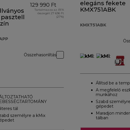
elegáns fekete
129 990 Ft
KMX751ABK
llványos
Tartalmazza az ÁFA
összegét 27 636 Ft
 pasztell
(27%)
zín
KMX751ABK
APP
Öss
Összehasonlítás
Állítsd be a tem
A megfelelő esz
munkához
ÁLTOZTATHATÓ
EBESSÉGTARTOMÁNY
Szabd személyre
gépedet
literes tál
Maradjon minde
zabd személyre a kMix
tálban
épedet