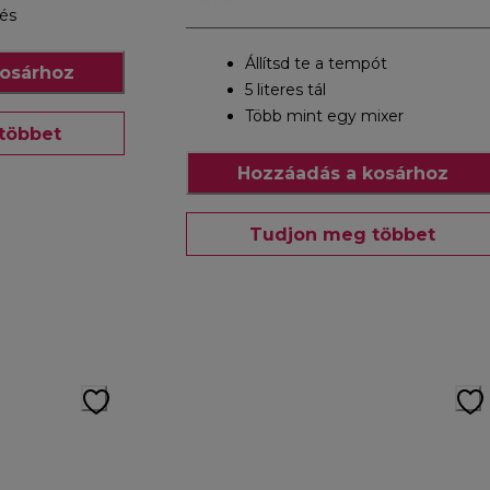
tés
Állítsd te a tempót
osárhoz
5 literes tál
Több mint egy mixer
többet
Hozzáadás a kosárhoz
Tudjon meg többet