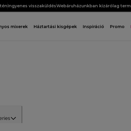
etén
Ingyenes visszaküldés
Webáruházunkban kizárólag termé
nyos mixerek
Háztartási kisgépek
Inspiráció
Promo
eries