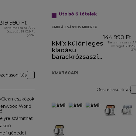
Utolsó 6
tételek
319 990 Ft
KMIX ÁLLVÁNYOS MIXEREK
Tartalmazza az ÁFA
összegét 68 029 Ft
(27%)
144 990 Ft
kMix különleges
Tartalmazza az Á
összegét 30 825 
kiadású
(27
barackrózsaszín
KMX760API
KMX760API
zehasonlítás
Összehasonlítás
yClean eszközök
 Kenwood World
ól
elyre számíthat
akció
Chef gépedet