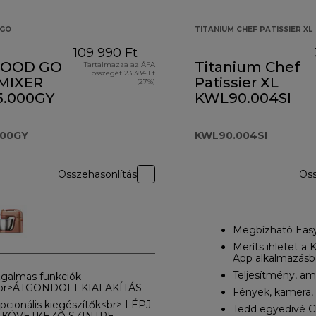
GO
TITANIUM CHEF PATISSIER XL
109 990 Ft
OOD GO
Titanium Chef
Tartalmazza az ÁFA
összegét 23 384 Ft
MIXER
Patissier XL
(27%)
.000GY
KWL90.004SI
000GY
KWL90.004SI
Összehasonlítás
Öss
Megbízható Eas
Meríts ihletet a
App alkalmazásb
Teljesítmény, am
zgalmas funkciók
br>ÁTGONDOLT KIALAKÍTÁS
Fények, kamera, 
pcionális kiegészítők<br> LÉPJ
Tedd egyedivé 