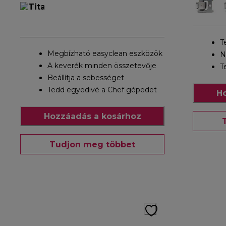
T
Megbízható easyclean eszközök
N
A keverék minden összetevője
T
Beállítja a sebességet
Tedd egyedivé a Chef gépedet
Ho
Hozzáadás a kosárhoz
Tudjon meg többet