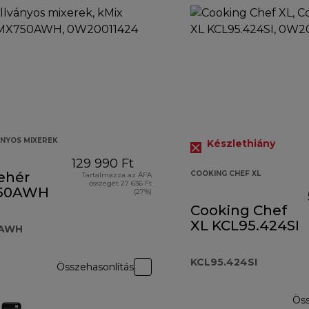
ÁNYOS MIXEREK
Készlethiány
129 990 Ft
ehér
COOKING CHEF XL
Tartalmazza az ÁFA
összegét 27 636 Ft
50AWH
(27%)
Cooking Chef
XL KCL95.424SI
AWH
KCL95.424SI
Összehasonlítás
Öss