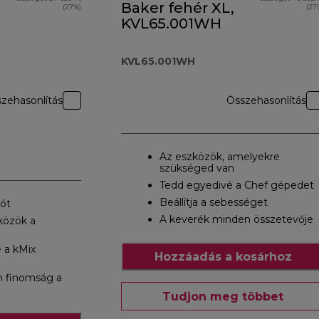
Baker fehér XL,
(27%)
(27
KVL65.001WH
KVL65.001WH
zehasonlítás
Összehasonlítás
Az eszközök, amelyekre
szükséged van
Tedd egyedivé a Chef gépedet
Beállítja a sebességet
pót
A keverék minden összetevője
közök a
 a kMix
Hozzáadás a kosárhoz
n finomság a
Tudjon meg többet