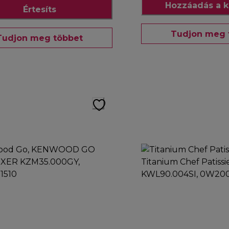
Hozzáadás a k
Értesíts
Tudjon meg 
Tudjon meg többet