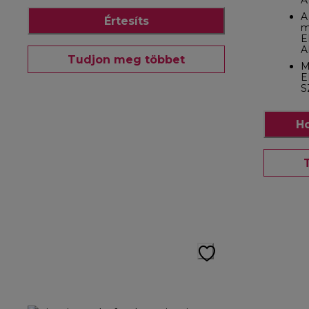
A
A
Értesíts
m
E
A
Tudjon meg többet
M
E
S
Ho