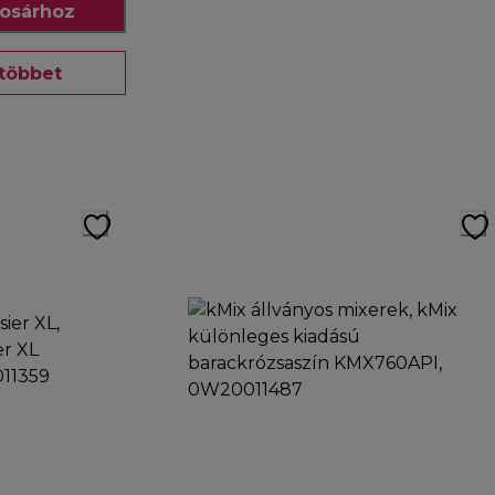
osárhoz
többet