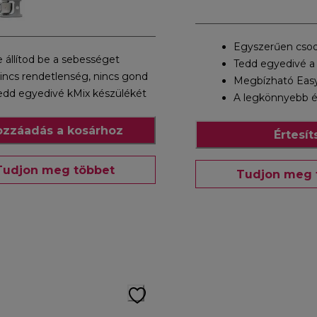
Egyszerűen cso
e állítod be a sebességet
Tedd egyedivé a
incs rendetlenség, nincs gond
Megbízható Eas
edd egyedivé kMix készülékét
A legkönnyebb é
zzáadás a kosárhoz
Értesít
Tudjon meg többet
Tudjon meg 