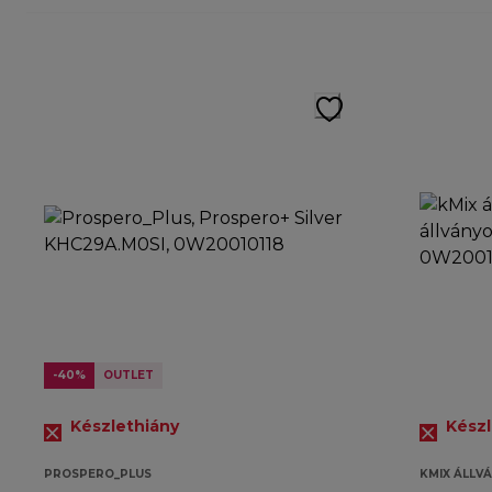
-40%
OUTLET
Készlethiány
Készl
PROSPERO_PLUS
KMIX ÁLLV