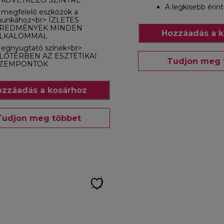
 KÖVETKEZŐ SZINTRE
A legkisebb érin
 megfelelő eszközök a
unkához<br> ÍZLETES
REDMÉNYEK MINDEN
Hozzáadás a k
LKALOMMAL
egnyugtató színek<br>
LŐTÉRBEN AZ ESZTÉTIKAI
Tudjon meg 
ZEMPONTOK
zzáadás a kosárhoz
Tudjon meg többet