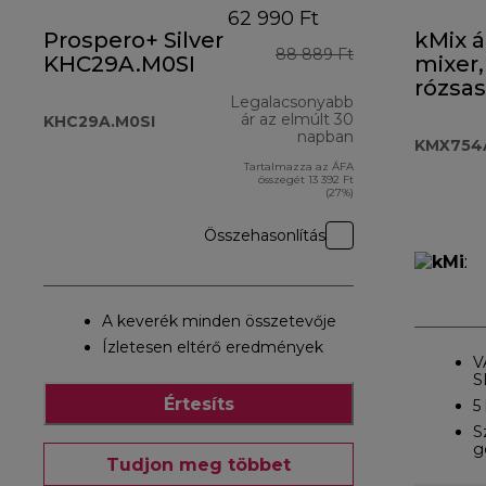
62 990 Ft
Prospero+ Silver
kMix á
88 889 Ft
KHC29A.M0SI
mixer,
rózsas
Legalacsonyabb
ár az elmúlt 30
KHC29A.M0SI
napban
KMX754
Tartalmazza az ÁFA
összegét 13 392 Ft
(27%)
Összehasonlítás
A keverék minden összetevője
Ízletesen eltérő eredmények
V
S
Értesíts
5 
S
g
Tudjon meg többet