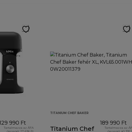
TITANIUM CHEF BAKER
129 990 Ft
189 990 Ft
Titanium Chef
Tartalmazza az ÁFA
Tartalmazza az Á
összegét 27 636 Ft
összegét 40 392 