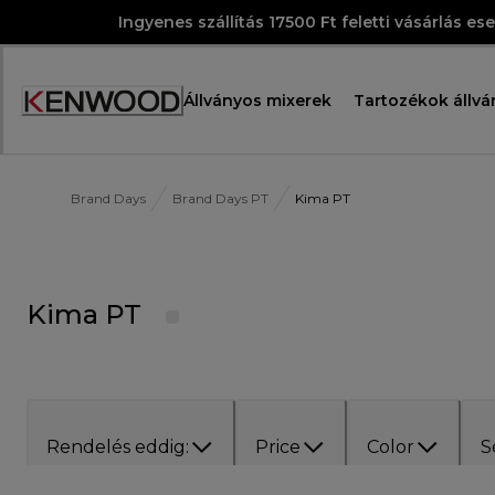
Skip
Ingyenes szállítás 17500 Ft feletti vásárlás es
to
Content
Állványos mixerek
Tartozékok állvá
Accessibility
Statement
Brand Days
Brand Days PT
Kima PT
Kima PT
Rendelés eddig:
Price
Color
S