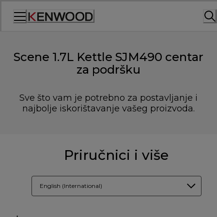
Skip
to
Content
Scene 1.7L Kettle SJM490 centar
za podršku
Sve što vam je potrebno za postavljanje i
najbolje iskorištavanje vašeg proizvoda.
Priručnici i više
English (International)