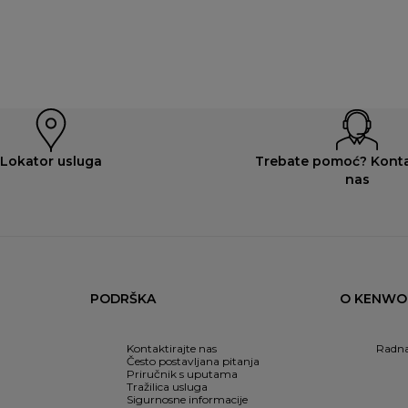
Lokator usluga
Trebate pomoć? Konta
nas
PODRŠKA
O KENW
Kontaktirajte nas
Radna
Često postavljana pitanja
Priručnik s uputama
Tražilica usluga
Sigurnosne informacije