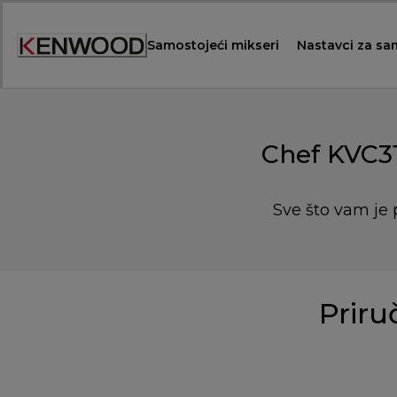
Skip
to
Samostojeći mikseri
Nastavci za sa
Content
Chef KVC31
Sve što vam je 
Priruč