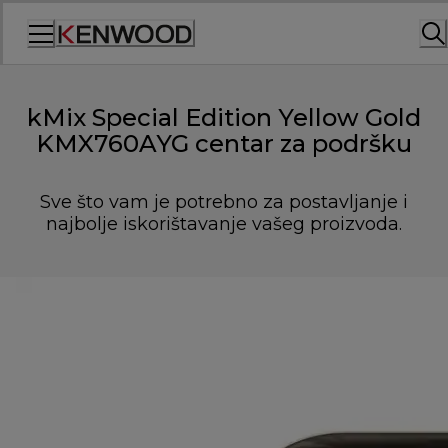
Skip
to
Content
kMix Special Edition Yellow Gold
KMX760AYG centar za podršku
Sve što vam je potrebno za postavljanje i
najbolje iskorištavanje vašeg proizvoda.