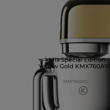
kMix Special Edition
Yellow Gold KMX760AY
KMX760AYG