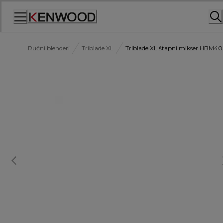
Skip
to
Content
Ručni blenderi
Triblade XL
Triblade XL štapni mikser HBM