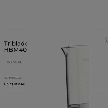
Triblade XL štapni mikser
HBM40.002WH
Triblade XL
HBM40.002WH
Boja
:
HBM40.002WH