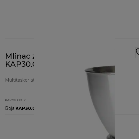
Mlinac za Prospero+
KAP30.000GY
Multitasker attachments
KAP30.000GY
Boja
:
KAP30.000GY