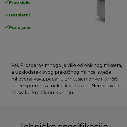
Free delivery in 1-3 days
over 25€
Besplatni povrati
Puno jamstvo proizvođača
Vaš Prospero+ mnogo je više od običnog miksera,
a uz dodatak ovog praktičnog mlinca, svježe
mljevena kava, papar u zrnu, sjemenke i klinčići
bit će spremni za nekoliko sekundi. Neizostavno je
za svaku kreativnu kuhinju.
Tehničke specifikacije