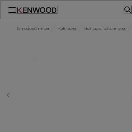
Skip
to
Content
Samostojeći mikseri
Multitasker
Multitasker attachments