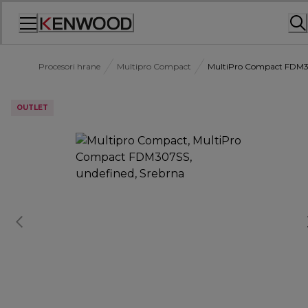
Skip
to
Content
Procesori hrane
Multipro Compact
MultiPro Compact FDM
OUTLET