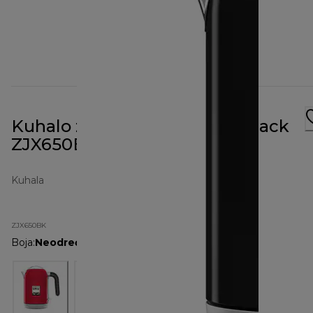
Kuhalo za vodu kMix od 1 L Black
ZJX650BK
Kuhala
ZJX650BK
Boja
:
Neodređeno