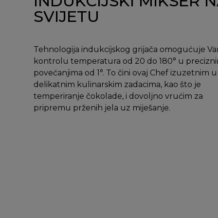
INDUKCIJSKI MIKSER 
SVIJETU
Tehnologija indukcijskog grijača omogućuje V
kontrolu temperatura od 20 do 180° u precizn
povećanjima od 1°. To čini ovaj Chef izuzetnim u
delikatnim kulinarskim zadacima, kao što je
temperiranje čokolade, i dovoljno vrućim za
pripremu prženih jela uz miješanje.