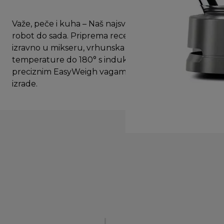
Važe, peče i kuha – Naš najsvestraniji kuhinjski
robot do sada. Priprema recepata korak po korak
izravno u mikseru, vrhunska kontrola
temperature do 180° s indukcijskim grijačem i
preciznim EasyWeigh vagama. Sloboda kuhanja i
izrade.