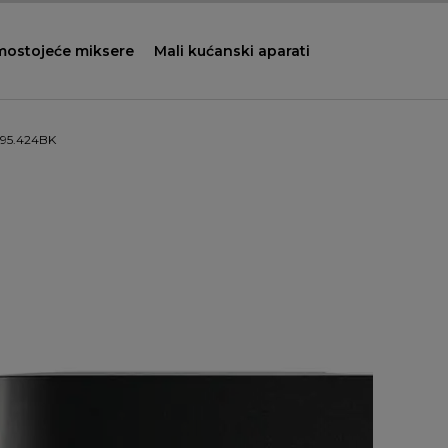
mostojeće miksere
Mali kućanski aparati
L95.424BK