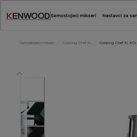
Skip
to
Samostojeći mikseri
Nastavci za sa
Content
Samostojeći mikseri
Cooking Chef XL
Cooking Chef XL KC