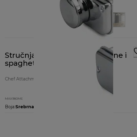
Stručnjak za lasagne, fettuccine i
spaghetti
Chef Attachments
MAX980ME
Boja
:
Srebrna