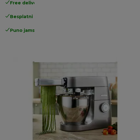
Free delivery in 1-3 days
over 25€
Besplatni povrati
Puno jamstvo proizvođača