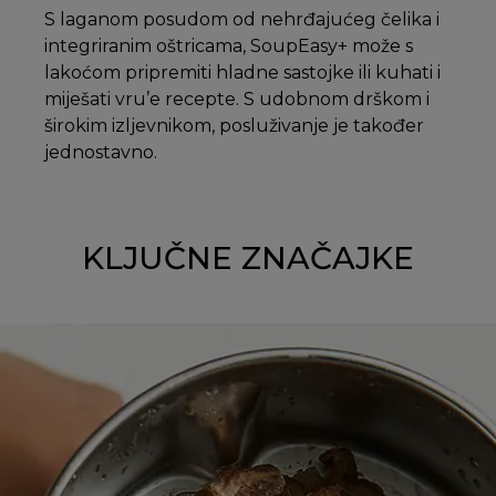
S laganom posudom od nehrđajućeg čelika i
integriranim oštricama, SoupEasy+ može s
lakoćom pripremiti hladne sastojke ili kuhati i
miješati vru’e recepte. S udobnom drškom i
širokim izljevnikom, posluživanje je također
jednostavno.
KLJUČNE ZNAČAJKE