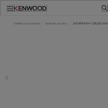
Skip
to
Content
Uređaji za kuhanje
Aparati za juhu
SOUPEASY+ CBL30.00