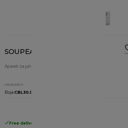
SOUPEASY+ CBL30.000CP
Aparati za juhu
CBL30.000CP
Boja
:
CBL30.000CP
Free delivery in 1-3 days
over 25€