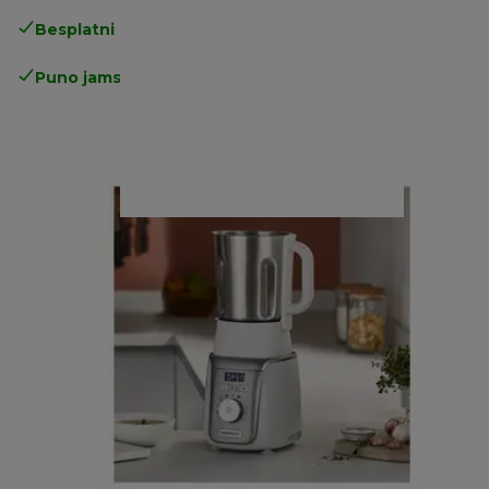
Besplatni povrati
Puno jamstvo proizvođača