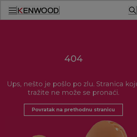
Skip
to
Content
404
Ups, nešto je pošlo po zlu. Stranica koj
tražite ne može se pronaći.
Povratak na prethodnu stranicu