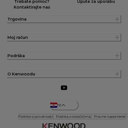
Trebate pomoć?
Upute za uporabu
Kontaktirajte nas
Trgovina
Moj račun
Podrška
O Kenwoodu
hr
Politika o privatnosti
Politika o kolačićima
Pravne napomene