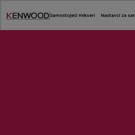
Skip
to
Samostojeći mikseri
Nastavci za sa
Content