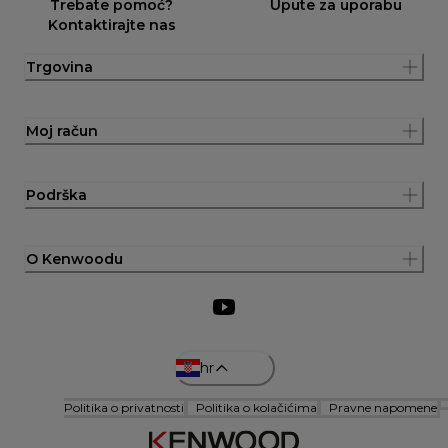
Trebate pomoć?
Upute za uporabu
Kontaktirajte nas
Trgovina
Moj račun
Podrška
O Kenwoodu
hr
Politika o privatnosti
Politika o kolačićima
Pravne napomene