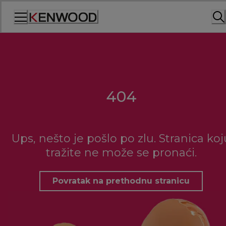
Skip
to
Content
404
Ups, nešto je pošlo po zlu. Stranica koj
tražite ne može se pronaći.
Povratak na prethodnu stranicu