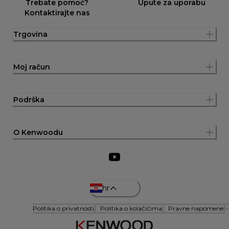
Trebate pomoć?
Upute za uporabu
Kontaktirajte nas
Trgovina
Moj račun
Podrška
O Kenwoodu
hr
Politika o privatnosti
Politika o kolačićima
Pravne napomene