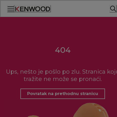
Skip
to
Content
404
Ups, nešto je pošlo po zlu. Stranica koj
tražite ne može se pronaći.
Povratak na prethodnu stranicu