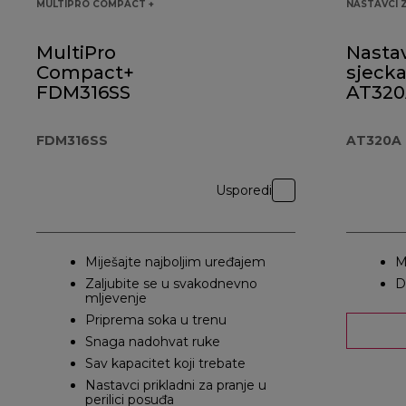
MULTIPRO COMPACT +
NASTAVCI 
MultiPro
Nastav
Compact+
sjecka
FDM316SS
AT32
FDM316SS
AT320A
Usporedi
Miješajte najboljim uređajem
M
Zaljubite se u svakodnevno
D
mljevenje
Priprema soka u trenu
Snaga nadohvat ruke
Sav kapacitet koji trebate
Nastavci prikladni za pranje u
perilici posuđa