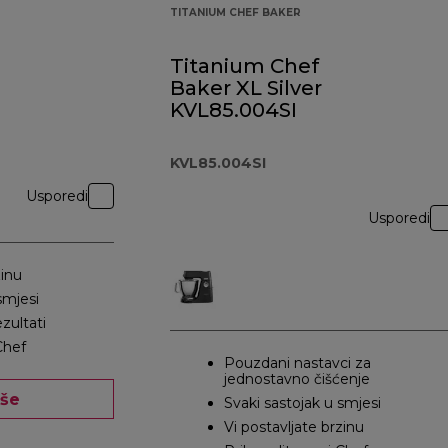
TITANIUM CHEF BAKER
Titanium Chef
Baker XL Silver
KVL85.004SI
KVL85.004SI
Usporedi
Usporedi
zinu
smjesi
ezultati
Chef
Pouzdani nastavci za
jednostavno čišćenje
iše
Svaki sastojak u smjesi
Vi postavljate brzinu