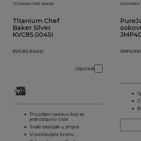
TITANIUM CHEF BAKER
SOKOVNICI
Titanium Chef
PureJ
Baker Silver
sokov
KVC85.004SI
JMP4
KVC85.004SI
JMP400
Usporedi
S
Č
B
Pouzdani nastavci koji se
jednostavno čiste
Svaki sastojak u smjesi
Vi postavljate brzinu