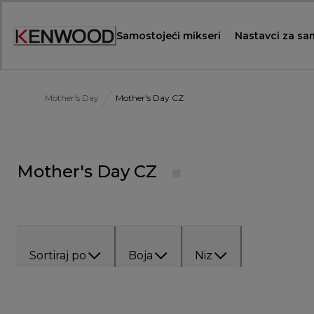
Skip
to
Samostojeći mikseri
Nastavci za sa
Content
Mother's Day
Mother's Day CZ
Mother's Day CZ
Sortiraj po
Boja
Niz