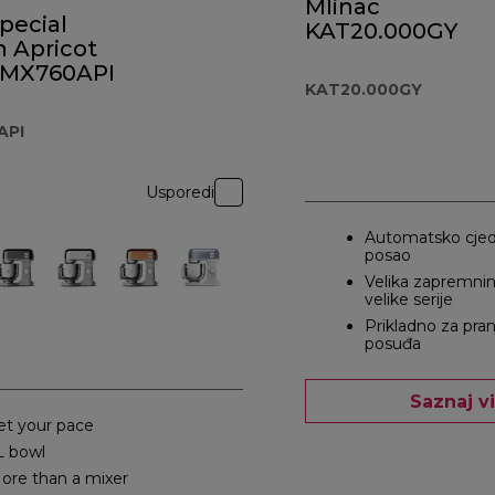
Mlinac
pecial
KAT20.000GY
n Apricot
KMX760API
KAT20.000GY
API
Usporedi
Automatsko cjedi
posao
Velika zapremnin
velike serije
Prikladno za pranj
posuđa
Saznaj v
et your pace
L bowl
ore than a mixer