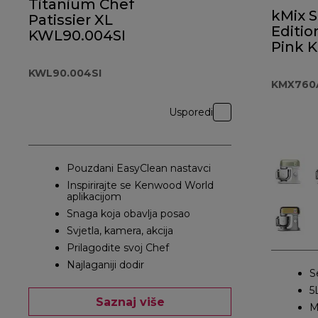
Titanium Chef
kMix S
Patissier XL
Editio
KWL90.004SI
Pink 
KWL90.004SI
KMX760
Usporedi
Pouzdani EasyClean nastavci
Inspirirajte se Kenwood World
aplikacijom
Snaga koja obavlja posao
Svjetla, kamera, akcija
Prilagodite svoj Chef
Najlaganiji dodir
S
5
Saznaj više
M