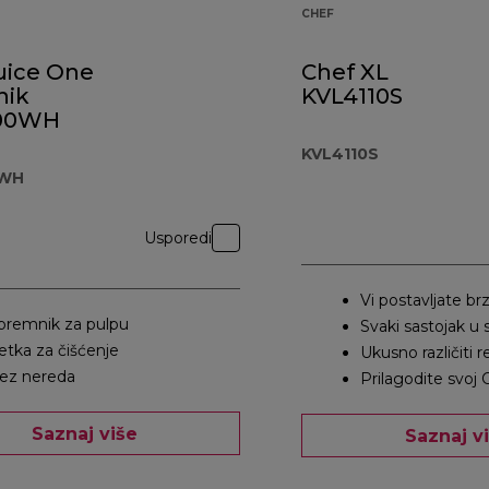
CHEF
uice One
Chef XL
nik
KVL4110S
00WH
KVL4110S
WH
Usporedi
Vi postavljate br
premnik za pulpu
Svaki sastojak u 
etka za čišćenje
Ukusno različiti r
ez nereda
Prilagodite svoj 
Saznaj više
Saznaj v