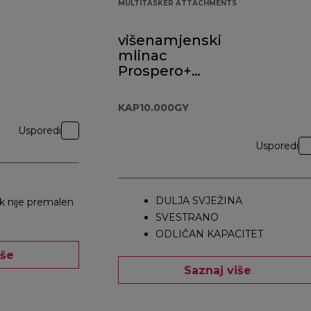
MULTITASKER ATTACHMENTS
višenamjenski
mlinac
Prospero+
KAP10.000GY
KAP10.000GY
Usporedi
Usporedi
DULJA SVJEŽINA
ak nije premalen
SVESTRANO
ODLIČAN KAPACITET
iše
Saznaj više