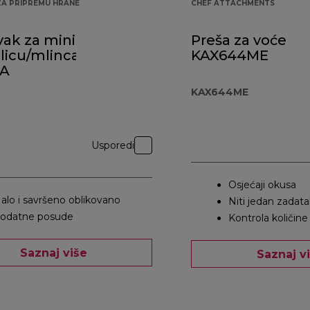
ZA PRIPREMU HRANE
CHEF ATTACHMENTS
ak za mini
Preša za voće
licu/mlinca
KAX644ME
0A
KAX644ME
Usporedi
Osjećaji okusa
alo i savršeno oblikovano
Niti jedan zadat
odatne posude
Kontrola količine
Saznaj više
Saznaj v