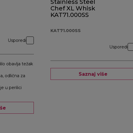
Stainless Steel
Chef XL Whisk
KAT71.000SS
KAT71.000SS
Usporedi
Usporedi
lo obavlja težak
Saznaj više
a, odlična za
e u perilici
iše