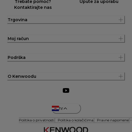
Trebate pomoć?
Upute za uporabu
Kontaktirajte nas
Trgovina
Moj račun
Podrška
O Kenwoodu
hr
Politika o privatnosti
Politika o kolačićima
Pravne napomene