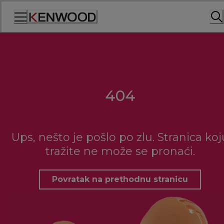
Skip
to
Content
404
Ups, nešto je pošlo po zlu. Stranica koj
tražite ne može se pronaći.
Povratak na prethodnu stranicu