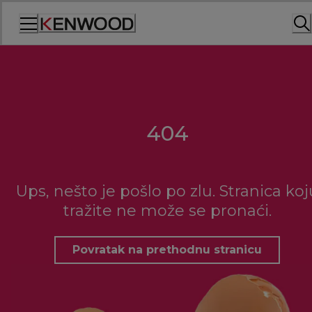
Skip
to
Content
404
Ups, nešto je pošlo po zlu. Stranica koj
tražite ne može se pronaći.
Povratak na prethodnu stranicu