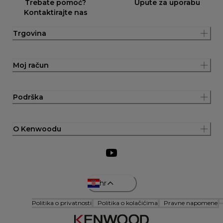
Trebate pomoć?
Upute za uporabu
Kontaktirajte nas
Trgovina
Moj račun
Podrška
O Kenwoodu
hr
Politika o privatnosti
Politika o kolačićima
Pravne napomene