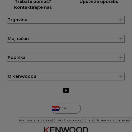
Trebate pomoć?
Upute za uporabu
Kontaktirajte nas
Trgovina
Moj račun
Podrška
O Kenwoodu
hr
Politika o privatnosti
Politika o kolačićima
Pravne napomene