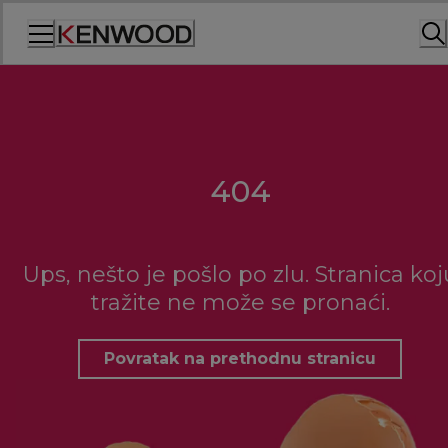
Skip
to
Content
404
Ups, nešto je pošlo po zlu. Stranica koj
tražite ne može se pronaći.
Povratak na prethodnu stranicu