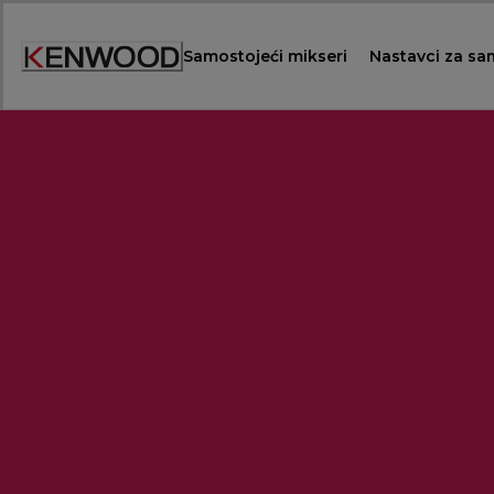
Skip
to
Samostojeći mikseri
Nastavci za sa
Content