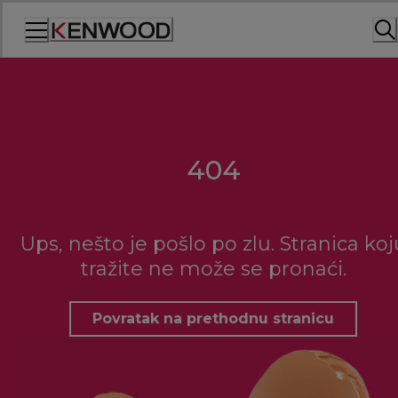
Skip
to
Content
404
Ups, nešto je pošlo po zlu. Stranica koj
tražite ne može se pronaći.
Povratak na prethodnu stranicu