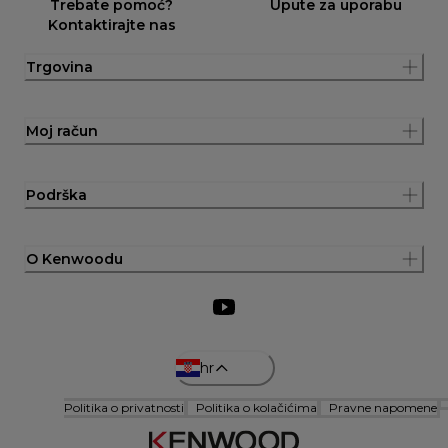
Trebate pomoć?
Upute za uporabu
Kontaktirajte nas
Trgovina
Moj račun
Podrška
O Kenwoodu
hr
Politika o privatnosti
Politika o kolačićima
Pravne napomene