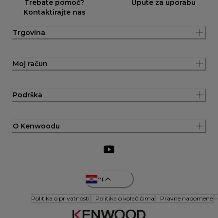
Trebate pomoć?
Upute za uporabu
Kontaktirajte nas
Trgovina
Moj račun
Podrška
O Kenwoodu
hr
Politika o privatnosti
Politika o kolačićima
Pravne napomene