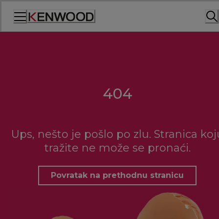
Skip
to
Content
404
Ups, nešto je pošlo po zlu. Stranica koj
tražite ne može se pronaći.
Povratak na prethodnu stranicu