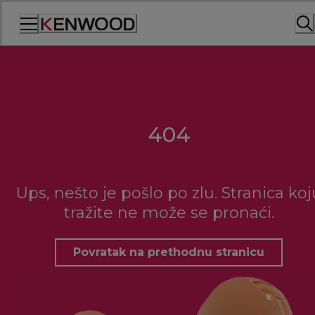
Skip
to
Content
404
Ups, nešto je pošlo po zlu. Stranica koj
tražite ne može se pronaći.
Povratak na prethodnu stranicu