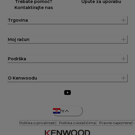
Trebate pomoć?
Upute za uporabu
Kontaktirajte nas
Trgovina
Moj račun
Podrška
O Kenwoodu
hr
Politika o privatnosti
Politika o kolačićima
Pravne napomene