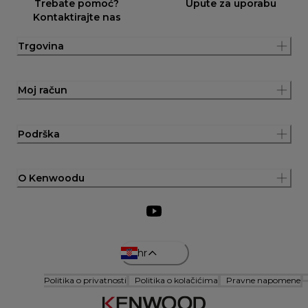
Trebate pomoć?
Upute za uporabu
Kontaktirajte nas
Trgovina
Moj račun
Podrška
O Kenwoodu
hr
Politika o privatnosti
Politika o kolačićima
Pravne napomene