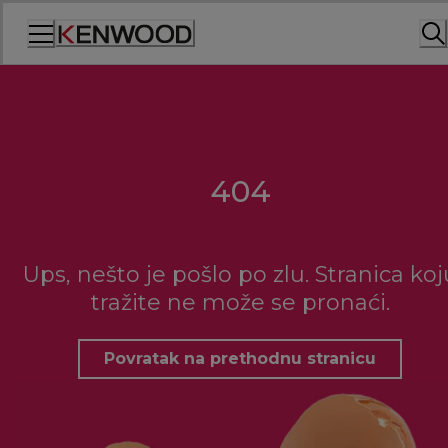
Skip
to
Content
404
Ups, nešto je pošlo po zlu. Stranica koj
tražite ne može se pronaći.
Povratak na prethodnu stranicu