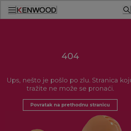
Skip
to
Content
404
Ups, nešto je pošlo po zlu. Stranica koj
tražite ne može se pronaći.
Povratak na prethodnu stranicu