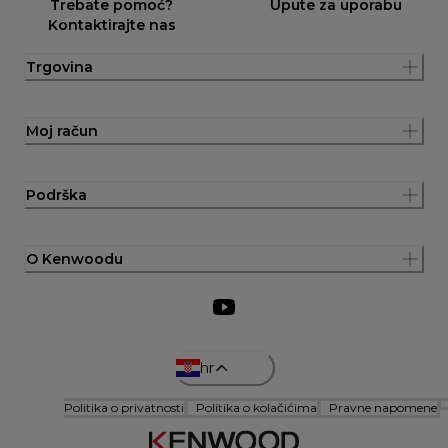
Trebate pomoć?
Upute za uporabu
Kontaktirajte nas
Trgovina
Moj račun
Podrška
O Kenwoodu
hr
Politika o privatnosti
Politika o kolačićima
Pravne napomene