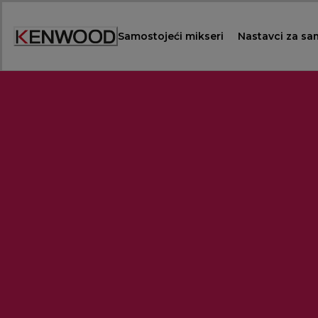
Skip
to
Samostojeći mikseri
Nastavci za sa
Content