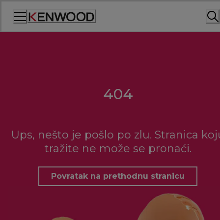
Skip
to
Content
404
Ups, nešto je pošlo po zlu. Stranica koj
tražite ne može se pronaći.
Povratak na prethodnu stranicu