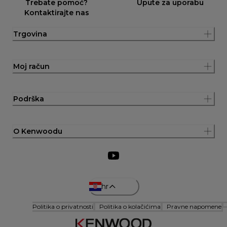
Trebate pomoć?
Upute za uporabu
Kontaktirajte nas
Trgovina
Moj račun
Podrška
O Kenwoodu
hr
Politika o privatnosti
Politika o kolačićima
Pravne napomene