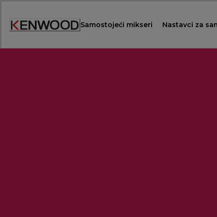
Skip
to
Samostojeći mikseri
Nastavci za sa
Content