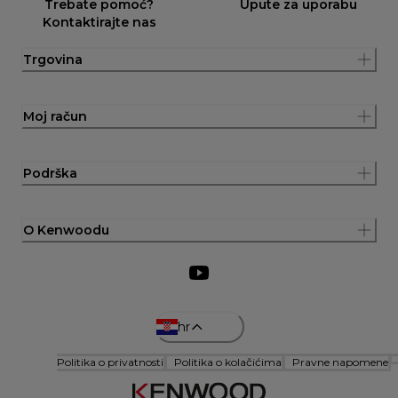
Trebate pomoć?
Upute za uporabu
Kontaktirajte nas
Trgovina
Moj račun
Podrška
O Kenwoodu
hr
Politika o privatnosti
Politika o kolačićima
Pravne napomene