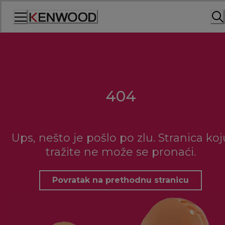
Skip
to
Content
404
Ups, nešto je pošlo po zlu. Stranica koj
tražite ne može se pronaći.
Povratak na prethodnu stranicu