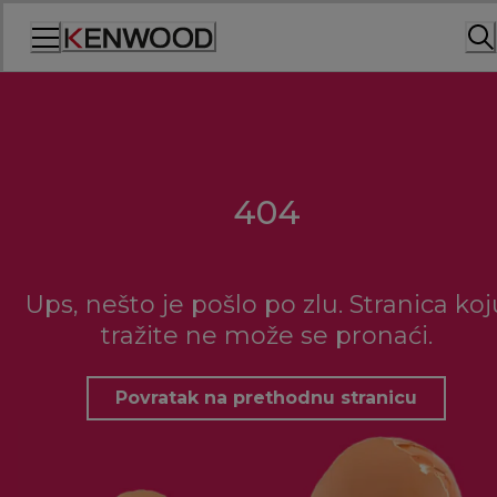
Skip
to
Content
404
Ups, nešto je pošlo po zlu. Stranica koj
tražite ne može se pronaći.
Povratak na prethodnu stranicu