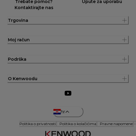
Trebate pomoć?
Upute za uporabu
Kontaktirajte nas
Trgovina
Moj račun
Podrška
O Kenwoodu
hr
Politika o privatnosti
Politika o kolačićima
Pravne napomene