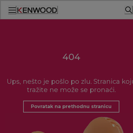
Skip
to
Content
404
Ups, nešto je pošlo po zlu. Stranica koj
tražite ne može se pronaći.
Povratak na prethodnu stranicu