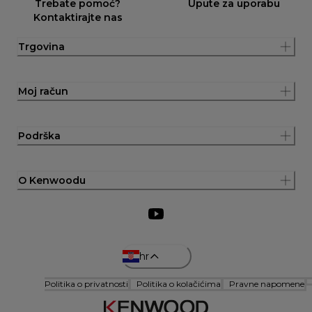
Trebate pomoć?
Upute za uporabu
Kontaktirajte nas
Trgovina
Moj račun
Podrška
O Kenwoodu
hr
Politika o privatnosti
Politika o kolačićima
Pravne napomene