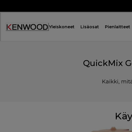
Skip
to
Content
Yleiskoneet
Lisäosat
Pienlaitteet
QuickMix G
Kaikki, mit
Käy