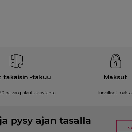
 takaisin -takuu
Maksut
0 päivän palautuskäytäntö
Turvalliset maksu
ja pysy ajan tasalla
S