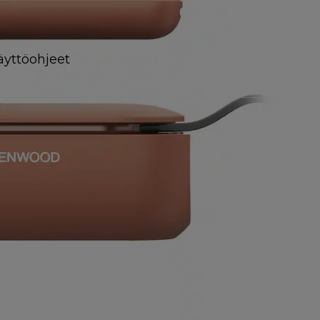
äyttöohjeet