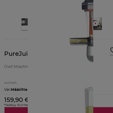
PureJuice-lisäosa KAX720PL
Chef Attachments
KAX720PL
Väri
:
Määrittelemätön
159,90 €
*Sisältyy ALV:hen
Lisää ostoskoriin