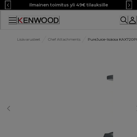
Skip
Ilmainen toimitus yli 49€ tilauksille
to
Content
Lisävarusteet
Chef Attachments
PureJuice-lisäosa KAX720P