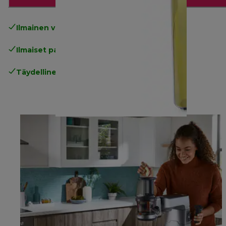
Ilmainen vakiotoimitus
yli 49€
Ilmaiset palautukset
.
Täydellinen valmistajan takuu
.