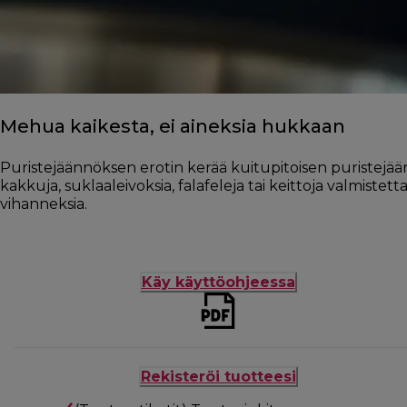
Mehua kaikesta, ei aineksia hukkaan
Puristejäännöksen erotin kerää kuitupitoisen puristejää
kakkuja, suklaaleivoksia, falafeleja tai keittoja valmistett
vihanneksia.
Käy käyttöohjeessa
Rekisteröi tuotteesi