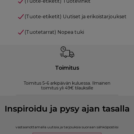
(Tuote-etiketit) Tuotevinkit
(Tuote-etiketit) Uutiset ja erikoistarjoukset
(Tuotetarrat) Nopea tuki
Toimitus
Toimitus 5–6 arkipäivän kuluessa. Ilmainen
M
toimitus yli 49€ tilauksille
Inspiroidu ja pysy ajan tasalla
vastaanottamalla uutisia ja tarjouksia suoraan sähköpostiisi