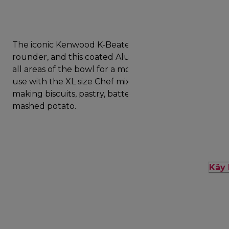
The iconic Kenwood K-Beater is a real baking all
rounder, and this coated Aluminium tool reaches
all areas of the bowl for a more complete mix . For
use with the XL size Chef mixer, it is perfect for
making biscuits, pastry, batters and the best
mashed potato.
Käy 