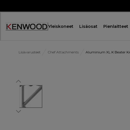
Skip
to
Content
Yleiskoneet
Lisäosat
Pienlaitteet
Lisävarusteet
Chef Attachments
Aluminium XL K Beater 