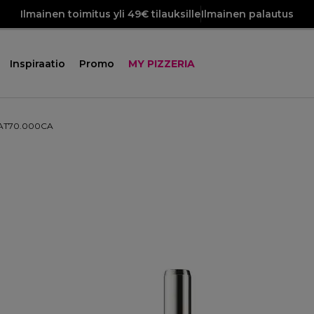
Ilmainen toimitus yli 49€ tilauksille
Ilmainen palautus
Inspiraatio
Promo
MY PIZZERIA
KAT70.000CA