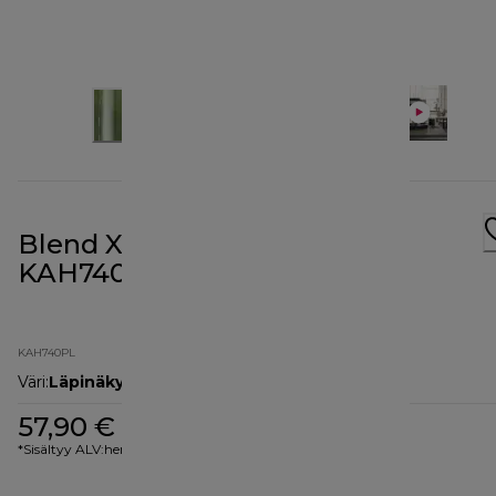
Blend Xtract Sport -lisäosa
KAH740PL
KAH740PL
Väri
:
Läpinäkyvä
57,90 €
*Sisältyy ALV:hen