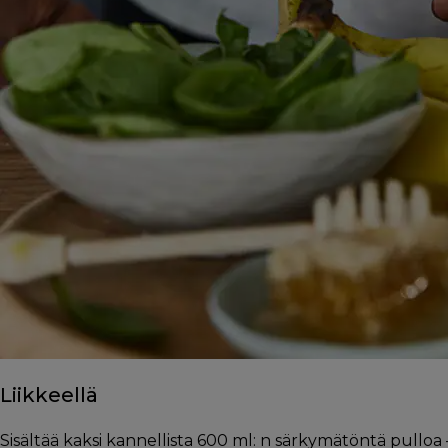
Liikkeellä
Sisältää kaksi kannellista 600 ml: n särkymätöntä pulloa –