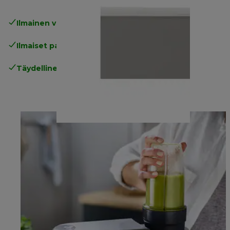
Ilmainen vakiotoimitus
yli 49€
Ilmaiset palautukset
.
Täydellinen valmistajan takuu
.