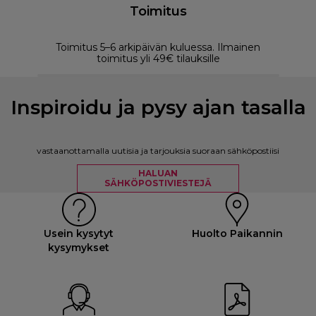
Toimitus
Toimitus 5–6 arkipäivän kuluessa. Ilmainen
M
toimitus yli 49€ tilauksille
Inspiroidu ja pysy ajan tasalla
vastaanottamalla uutisia ja tarjouksia suoraan sähköpostiisi
HALUAN
SÄHKÖPOSTIVIESTEJÄ
Usein kysytyt
Huolto Paikannin
kysymykset