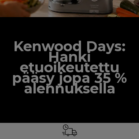
Kenwood Days:
Hanki
etuoikeutettu
pääsy jopa 35 %
alennuksella