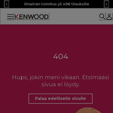
Skip
Ilmainen toimitus yli 49€ tilauksille
to
Content
404
Hups, jokin meni vikaan. Etsimääsi
sivua ei löydy.
Palaa edelliselle sivulle