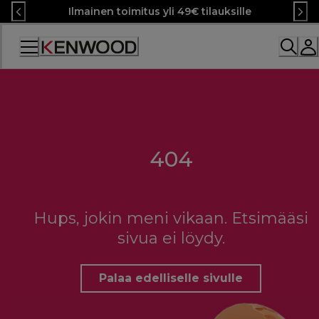
Skip
Ilmainen toimitus yli 49€ tilauksille
to
Content
404
Hups, jokin meni vikaan. Etsimääsi
sivua ei löydy.
Palaa edelliselle sivulle