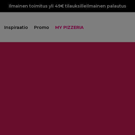
Ilmainen toimitus yli 49€ tilauksille
Ilmainen palautus
Inspiraatio
Promo
MY PIZZERIA