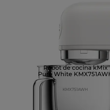
Robot de cocina kMix
Pure White KMX751AW
KMX751AWH