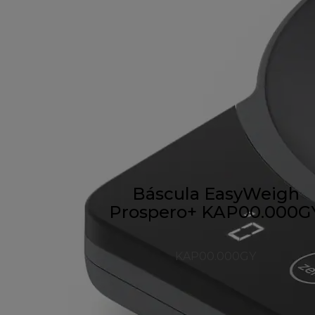
Báscula EasyWeigh
Prospero+ KAP00.000G
KAP00.000GY