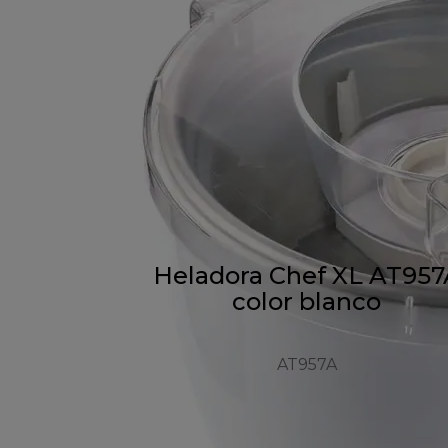
Heladora Chef XL AT957
color blanco
AT957A