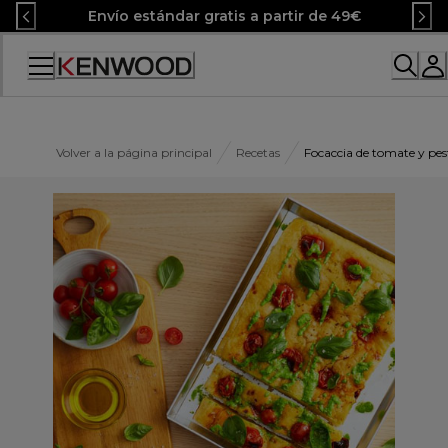
Skip
Envío estándar gratis a partir de 49€
to
Content
Accessibility
Statement
Volver a la página principal
Recetas
Focaccia de tomate y pes